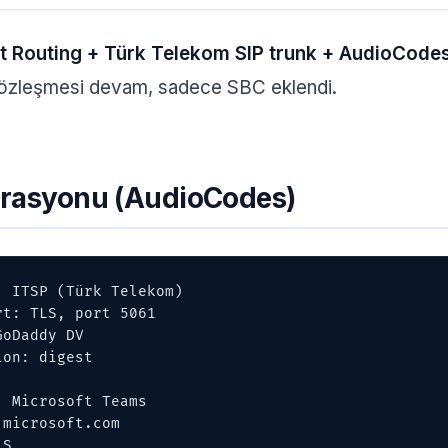
ct Routing + Türk Telekom SIP trunk + AudioCode
özleşmesi devam, sadece SBC eklendi.
rasyonu (AudioCodes)
 ITSP (Türk Telekom)

 Microsoft Teams
