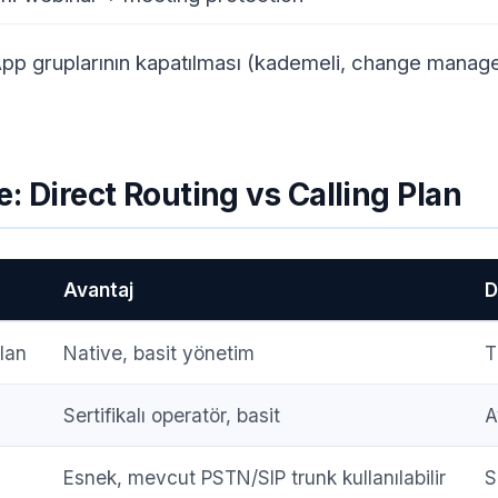
p gruplarının kapatılması (kademeli, change manag
 Direct Routing vs Calling Plan
Avantaj
D
Plan
Native, basit yönetim
T
Sertifikalı operatör, basit
A
Esnek, mevcut PSTN/SIP trunk kullanılabilir
S