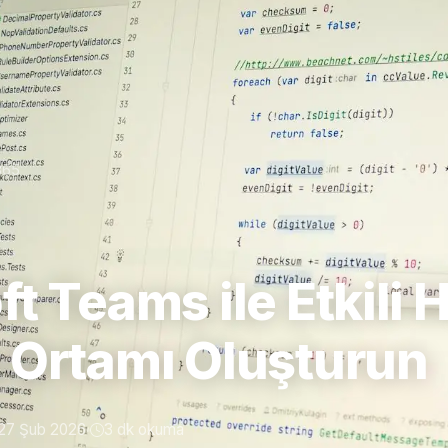
365
t Teams ile Etkili H
 Ortamı Oluşturun
27 Şub 2026
3 dk okuma