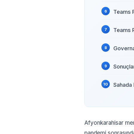
Teams 
Teams P
Governa
Sonuçla
Sahada 
Afyonkarahisar merke
pandemi sonrasınd