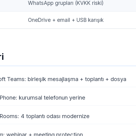
WhatsApp grupları (KVKK riski)
OneDrive + email + USB karışık
i
ft Teams: birleşik mesajlaşma + toplantı + dosya
hone: kurumsal telefonun yerine
ooms: 4 toplantı odası modernize
: webinar + meeting protection