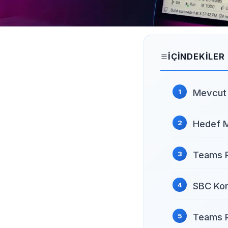
İÇINDEKILER
Mevcut 
Hedef M
Teams P
SBC Kon
Teams P