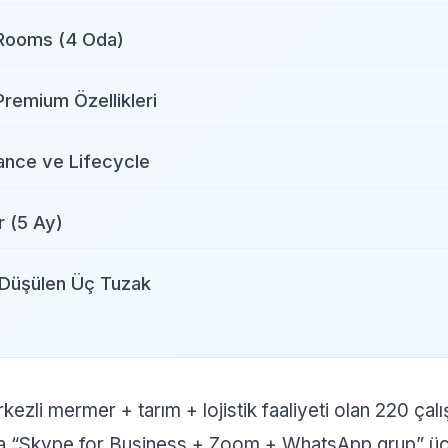
Rooms (4 Oda)
remium Özellikleri
nce ve Lifecycle
r (5 Ay)
Düşülen Üç Tuzak
zli mermer + tarım + lojistik faaliyeti olan 220 çalış
a “Skype for Business + Zoom + WhatsApp grup” üç