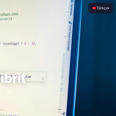
Türkçe
▾
ibrit