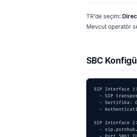
TR’de seçim:
Dire
Mevcut operatör s
SBC Konfigü
SIP Interface 1:
  - SIP transport: TLS, port 5061

  - Sertifika: GoDaddy DV

  - Authentication: digest

SIP Interface 2:
  - sip.pstnhub.microsoft.com

  - Port 5061 TLS
