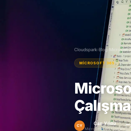
Cloudspark
Blog
Microsoft 
›
›
MICROSOFT 365
Microsof
Çalışma
Can Yıldız
CY
Microsoft 365 Uzmanı