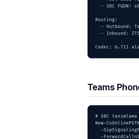
  - SBC FQDN: sbc-tr.firma.com.tr (DNS A record + TLS sertifika)

Routing:

  - Outbound: Teams → SBC → ITSP

  - Inbound: ITSP → SBC → Teams (Phone Number → User)

Codec: G.711 al
Teams Phone
# SBC tanımlama

New-CsOnlinePST
  -SipSignalingPort 5061 `

  -ForwardCallHistory $true -ForwardPai $true `
