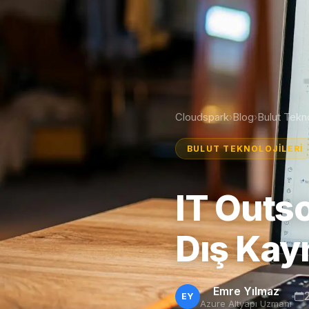
Cloudspark
Blog
Bulut Tekno
›
›
BULUT TEKNOLOJILERI
IT Outso
Dış Kay
Emre Yılmaz
EY
Azure Altyapı Uzmanı