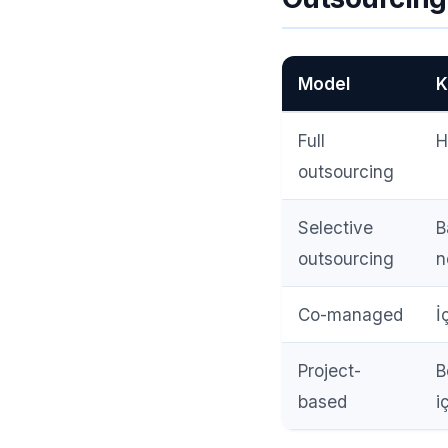
Model
K
Full
H
outsourcing
Selective
B
outsourcing
n
Co-managed
İ
Project-
B
based
i