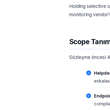
Holding selective 
monitoring vendor’d
Scope Tanımı
Sözleşme öncesi 4 
Helpde
eskala
Endpoi
complia