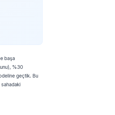
kle başa
orunu), %30
odeline geçtik. Bu
e sahadaki