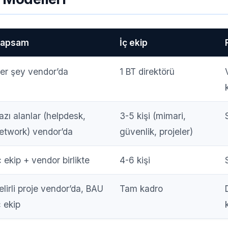
apsam
İç ekip
er şey vendor’da
1 BT direktörü
azı alanlar (helpdesk,
3-5 kişi (mimari,
etwork) vendor’da
güvenlik, projeler)
ç ekip + vendor birlikte
4-6 kişi
elirli proje vendor’da, BAU
Tam kadro
ç ekip