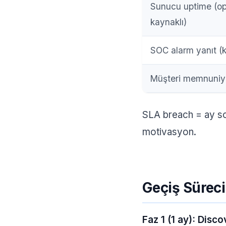
Sunucu uptime (o
kaynaklı)
SOC alarm yanıt (kr
Müşteri memnuniy
SLA breach = ay son
motivasyon.
Geçiş Süreci
Faz 1 (1 ay): Disc