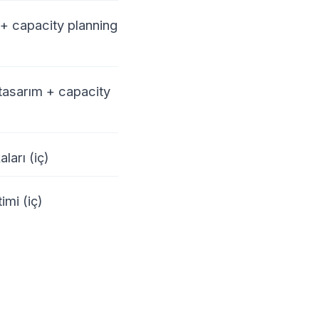
 + capacity planning
tasarım + capacity
ları (iç)
imi (iç)