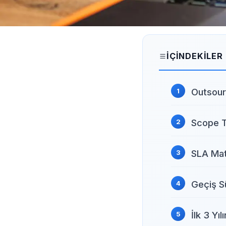
İÇINDEKILER
Outsour
Scope T
SLA Mat
Geçiş S
İlk 3 Yıl