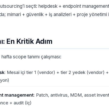
outsourcing’i seçti: helpdesk + endpoint managemen
a; mimari + güvenlik + iş analizleri + proje yönetimi 
: En Kritik Adım
hafta scope tanımı çalışması:
sk
: Mesai içi tier 1 (vendor) + tier 2 yedek (vendor) + 
syon)
nt management
: Patch, antivirus, MDM, asset inven
nce + audit (iç)