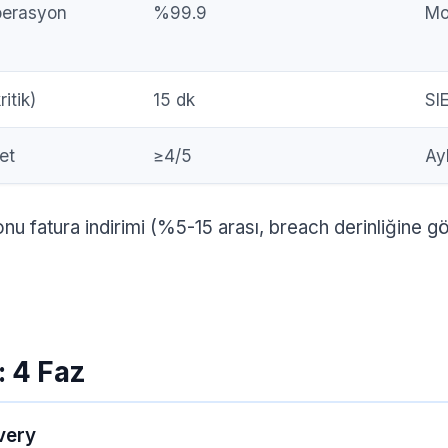
perasyon
%99.9
Mo
itik)
15 dk
SI
et
≥4/5
Ay
u fatura indirimi (%5-15 arası, breach derinliğine gö
: 4 Faz
overy