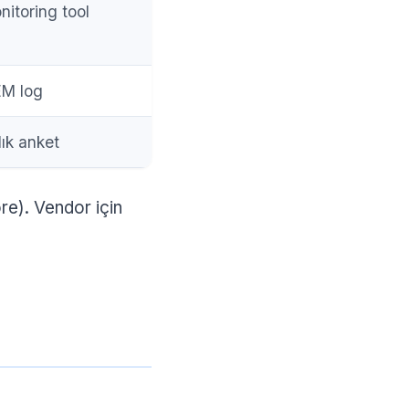
nitoring tool
EM log
lık anket
re). Vendor için