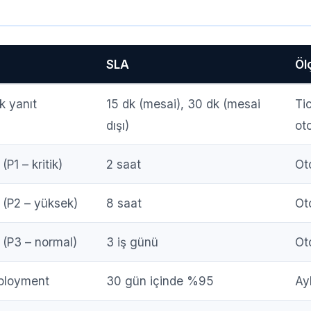
SLA
Öl
lk yanıt
15 dk (mesai), 30 dk (mesai
Ti
dışı)
ot
P1 – kritik)
2 saat
Ot
(P2 – yüksek)
8 saat
Ot
(P3 – normal)
3 iş günü
Ot
eployment
30 gün içinde %95
Ay