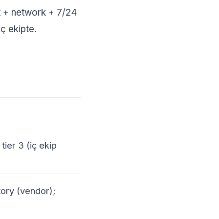
t + network + 7/24
iç ekipte.
tier 3 (iç ekip
tory (vendor);