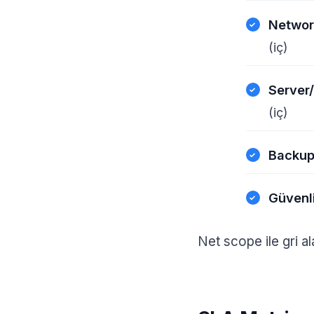
Networ
(iç)
Server
(iç)
Backu
Güvenl
Net scope ile gri a