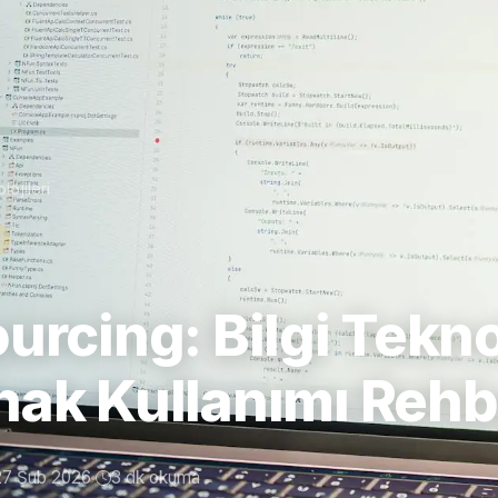
lojileri
urcing: Bilgi Teknol
nak Kullanımı Rehb
27 Şub 2026
3 dk okuma