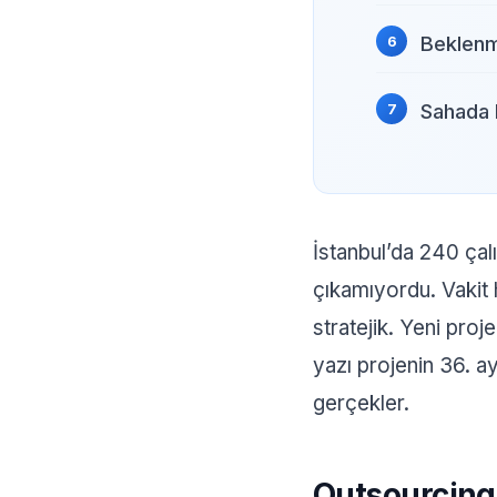
Beklenm
Sahada 
İstanbul’da 240 çalı
çıkamıyordu. Vakit 
stratejik. Yeni pro
yazı projenin 36. a
gerçekler.
Outsourcing