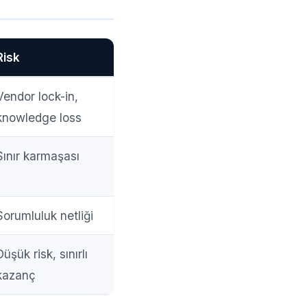
Risk
Vendor lock-in,
knowledge loss
Sınır karmaşası
Sorumluluk netliği
Düşük risk, sınırlı
kazanç