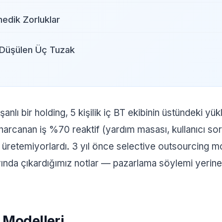
edik Zorluklar
Düşülen Üç Tuzak
şanlı bir holding, 5 kişilik iç BT ekibinin üstündeki yü
harcanan iş %70 reaktif (yardım masası, kullanıcı s
je üretemiyorlardı. 3 yıl önce selective outsourcing m
yında çıkardığımız notlar — pazarlama söylemi yerin
 Modelleri