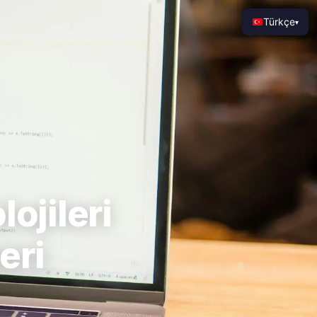
Türkçe
▾
ojileri
eri