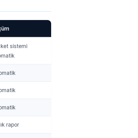
çüm
cket sistemi
omatik
omatik
omatik
omatik
lık rapor