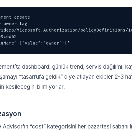
ment create 

9c6d62 

tagName":{"value":"owner"}}'
nt’ta dashboard: günlük trend, servis dağılımı, kayn
şamayı “tasarrufa geldik” diye atlayan ekipler 2-3 haf
 kesileceğini bilmiyorlar.
zasyon
Advisor’ın “cost” kategorisini her pazartesi sabahı 