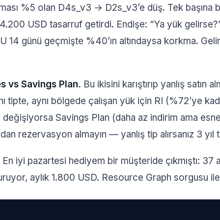
aması %5 olan D4s_v3 → D2s_v3’e düş. Tek başına bu 
4.200 USD tasarruf getirdi. Endişe: “Ya yük gelirse
 14 günü geçmişte %40’ın altındaysa korkma. Gelir
s vs Savings Plan.
Bu ikisini karıştırıp yanlış satın
nı tipte, aynı bölgede çalışan yük için RI (%72’ye kad
değişiyorsa Savings Plan (daha az indirim ama esnek
dan rezervasyon almayın — yanlış tip alırsanız 3 yıl tak
En iyi pazartesi hediyem bir müşteride çıkmıştı: 37 
duruyor, aylık 1.800 USD. Resource Graph sorgusu il