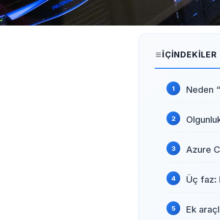
İÇINDEKILER
Neden “b
Olgunlu
Azure Co
Üç faz:
Ek araçl