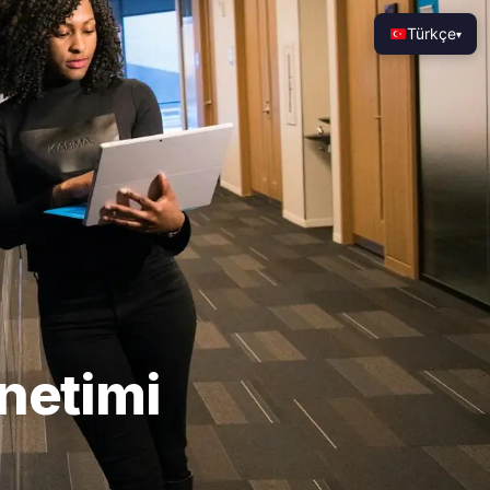
Türkçe
▾
önetimi