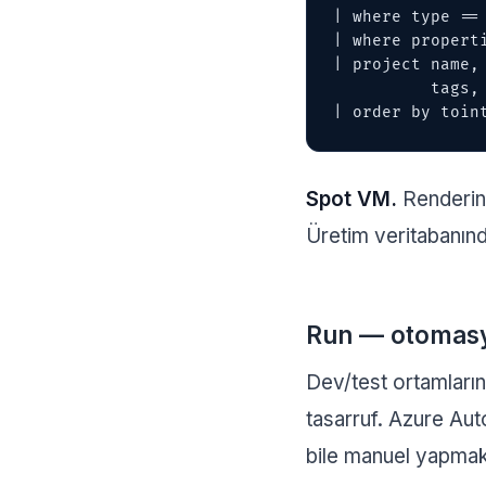
| where type == 
| where properti
| project name,
          tags, resourceGroup

| order by toin
Spot VM.
Rendering
Üretim veritabanınd
Run — otomasy
Dev/test ortamları
tasarruf. Azure Au
bile manuel yapmak