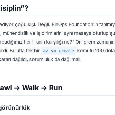
isiplin”?
diyor çoğu kişi. Değil. FinOps Foundation’ın tanımıyl
, mühendislik ve iş birimlerini aynı masaya oturtup ş
adığımız her liranın karşılığı ne?” On-prem zamanı
irdi. Bulutta tek bir
komutu 200 dolar
az vm create
rarı dağıldı, sorumluluk da dağılmalı.
rawl → Walk → Run
görünürlük