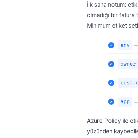
İlk saha notum: eti
olmadığı bir fatura
Minimum etiket set
— 
env
owner
cost-
—
app
Azure Policy ile et
yüzünden kaybedilen