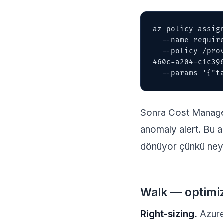
az policy assign
  --name require-owner-tag 

  --policy /providers/Microsoft.Authorization/policyDefinitions/1e30110a-5ceb-
460c-a204-c1c396
  --params '{"
Sonra Cost Manageme
anomaly alert. Bu a
dönüyor çünkü neyin
Walk — optimi
Right-sizing.
Azure 