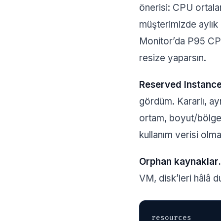
önerisi: CPU ortal
müşterimizde aylık 
Monitor’da P95 CPU
resize yaparsın.
Reserved Instance
gördüm. Kararlı, ay
ortam, boyut/bölge 
kullanım verisi olma
Orphan kaynaklar.
VM, disk’leri hâlâ 
resources
