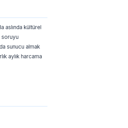
a aslında kültürel
u soruyu
nda sunucu almak
lık aylık harcama