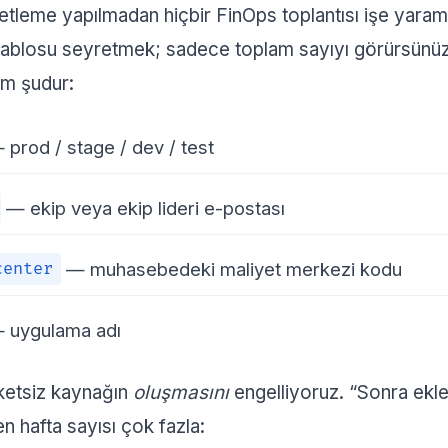
ketleme yapılmadan hiçbir FinOps toplantısı işe yarama
 tablosu seyretmek; sadece toplam sayıyı görürsünüz,
im şudur:
prod / stage / dev / test
— ekip veya ekip lideri e-postası
— muhasebedeki maliyet merkezi kodu
center
 uygulama adı
iketsiz kaynağın
oluşmasını
engelliyoruz. “Sonra ekle
 hafta sayısı çok fazla: