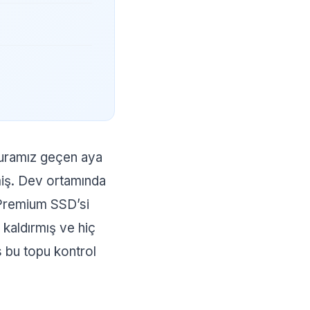
aturamız geçen aya
miş. Dev ortamında
k Premium SSD’si
 kaldırmış ve hiç
s bu topu kontrol