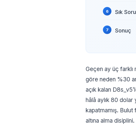
Sık Soru
Sonuç
Geçen ay üç farklı 
göre neden %30 art
açık kalan D8s_v5’l
hâlâ aylık 80 dolar
kapatmamış. Bulut f
altına alma disiplini.