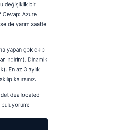
değişiklik bir
?” Cevap: Azure
se de yarım saatte
 alma yapan çok ekip
ar indirim). Dinamik
). En az 3 aylık
ılıp kalırsınız.
adet deallocated
e buluyorum: