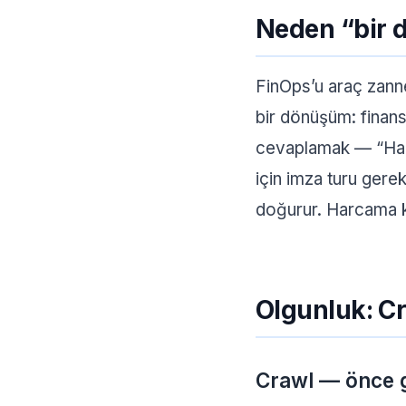
Neden “bir d
FinOps’u araç zanne
bir dönüşüm: finans
cevaplamak — “Harc
için imza turu gerek
doğurur. Harcama ka
Olgunluk: C
Crawl — önce 