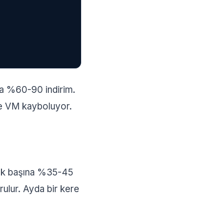
sa %60-90 indirim.
de VM kayboluyor.
 tek başına %35-45
ulur. Ayda bir kere