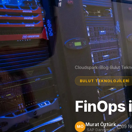
Cloudspark
Blog
Bulut Tekno
›
›
BULUT TEKNOLOJILERI
FinOps i
Murat Öztürk
09 N
MÖ
SAP Danışmanı