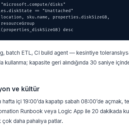
"microsoft.compute/disks"

es.diskState == "Unattached"

 location, sku.name, properties.diskSizeGB,

t(properties_diskSizeGB) desc
, batch ETL, CI build agent — kesintiye toleranslıy
a kullanma; kapasite geri alındığında 30 saniye için
on ve kültür
nı hafta içi 19:00’da kapatıp sabah 08:00’de açmak,
tomation Runbook veya Logic App ile 20 dakikada kur
 çok daha pahalıya patlar.