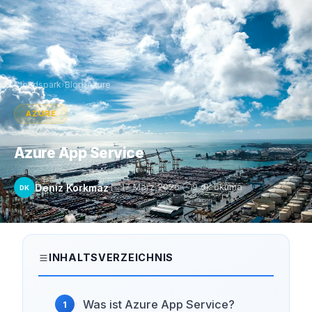
Cloudspark
›
Blog
›
Azure
AZURE
Azure App Service
Deniz Korkmaz
17 März 2026
9 dk okuma
DK
INHALTSVERZEICHNIS
Was ist Azure App Service?