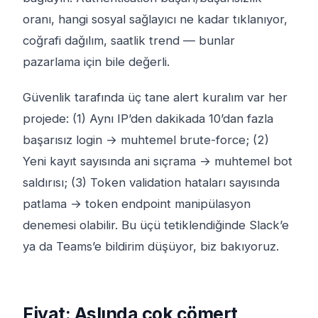
oranı, hangi sosyal sağlayıcı ne kadar tıklanıyor,
coğrafi dağılım, saatlik trend — bunlar
pazarlama için bile değerli.
Güvenlik tarafında üç tane alert kuralım var her
projede: (1) Aynı IP’den dakikada 10’dan fazla
başarısız login → muhtemel brute-force; (2)
Yeni kayıt sayısında ani sıçrama → muhtemel bot
saldırısı; (3) Token validation hataları sayısında
patlama → token endpoint manipülasyon
denemesi olabilir. Bu üçü tetiklendiğinde Slack’e
ya da Teams’e bildirim düşüyor, biz bakıyoruz.
Fiyat: Aslında çok cömert