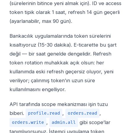
(sürelerinin bitince yeni almak için). ID ve access
token tipik olarak 1 saat, refresh 14 gün geçerli
(ayarlanabilir, max 90 gün).
Bankacılık uygulamalarında token sürelerini
kısaltıyoruz (15-30 dakika). E-ticarette bu şart
değil — bir saat genelde dengelidir. Refresh
token rotation muhakkak açık olsun: her
kullanımda eski refresh geçersiz oluyor, yeni
veriliyor; çalınmış token’ın uzun süre
kullanılmasını engelliyor.
API tarafında scope mekanizması işin tuzu
biberi.
,
,
profile.read
orders.read
,
gibi scope’lar
orders.write
admin.all
tanımlıyorsunuz. İstemci uygulama token