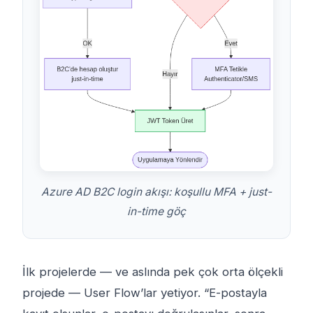
Azure AD B2C login akışı: koşullu MFA + just-
in-time göç
İlk projelerde — ve aslında pek çok orta ölçekli
projede — User Flow’lar yetiyor. “E-postayla