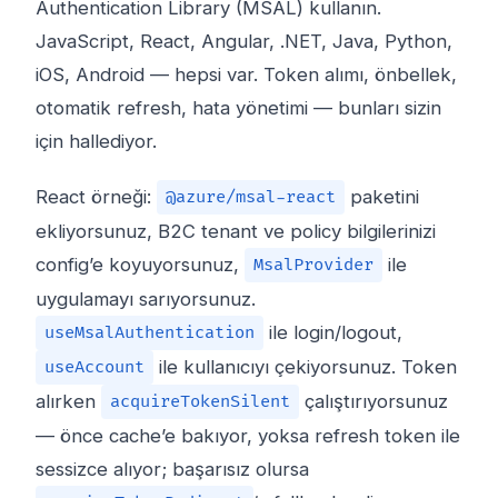
Authentication Library (MSAL) kullanın.
JavaScript, React, Angular, .NET, Java, Python,
iOS, Android — hepsi var. Token alımı, önbellek,
otomatik refresh, hata yönetimi — bunları sizin
için hallediyor.
React örneği:
paketini
@azure/msal-react
ekliyorsunuz, B2C tenant ve policy bilgilerinizi
config’e koyuyorsunuz,
ile
MsalProvider
uygulamayı sarıyorsunuz.
ile login/logout,
useMsalAuthentication
ile kullanıcıyı çekiyorsunuz. Token
useAccount
alırken
çalıştırıyorsunuz
acquireTokenSilent
— önce cache’e bakıyor, yoksa refresh token ile
sessizce alıyor; başarısız olursa