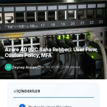
Cloudspark
›
Blog
›
Azure
AZURE
Azure AD B2C Saha Rehberi: User Flow,
Custom Policy, MFA
Zeynep Arslan
05 Nis 2026
7 dk okuma
ZA
İÇINDEKILER