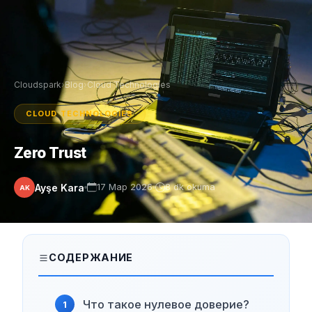
Cloudspark
›
Blog
›
Cloud Technologies
CLOUD TECHNOLOGIES
Zero Trust
Ayşe Kara
17 Мар 2026
8 dk okuma
AK
СОДЕРЖАНИЕ
Что такое нулевое доверие?