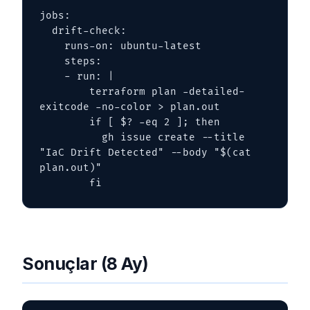
jobs:

  drift-check:

    runs-on: ubuntu-latest

    steps:

    - run: |

        terraform plan -detailed-
exitcode -no-color > plan.out

        if [ $? -eq 2 ]; then

          gh issue create --title 
"IaC Drift Detected" --body "$(cat 
plan.out)"

        fi
Sonuçlar (8 Ay)