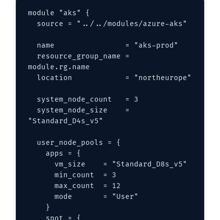
module "aks" {

  source = "../../modules/azure-aks"

  name                = "aks-prod"

  resource_group_name = 
module.rg.name

  location            = "northeurope"

  system_node_count   = 3

  system_node_size    = 
"Standard_D4s_v5"

  user_node_pools = {

    apps = {

      vm_size    = "Standard_D8s_v5"

      min_count  = 3

      max_count  = 12

      mode       = "User"

    }

    spot = {
