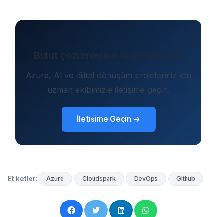
Bulut çözümlerine hazır mısınız?
Azure, AI ve dijital dönüşüm projeleriniz için
uzman ekibimizle iletişime geçin.
İletişime Geçin →
Etiketler:
Azure
Cloudspark
DevOps
Github