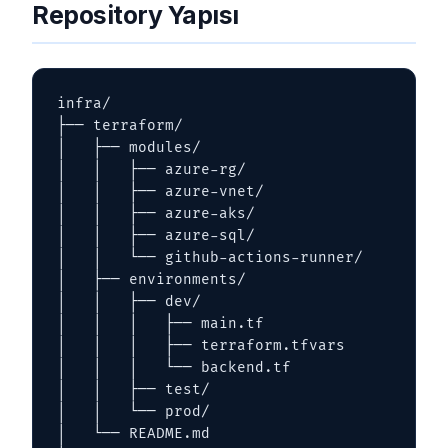
Repository Yapısı
infra/

├── terraform/

│   ├── modules/

│   │   ├── azure-rg/

│   │   ├── azure-vnet/

│   │   ├── azure-aks/

│   │   ├── azure-sql/

│   │   └── github-actions-runner/

│   ├── environments/

│   │   ├── dev/

│   │   │   ├── main.tf

│   │   │   ├── terraform.tfvars

│   │   │   └── backend.tf

│   │   ├── test/

│   │   └── prod/

│   └── README.md
