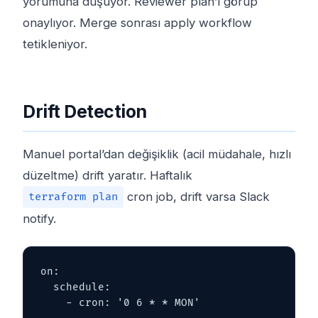
yorumuna düşüyor. Reviewer plan’ı görüp
onaylıyor. Merge sonrası apply workflow
tetikleniyor.
Drift Detection
Manuel portal’dan değişiklik (acil müdahale, hızlı
düzeltme) drift yaratır. Haftalık
cron job, drift varsa Slack
terraform plan
notify.
on:

  schedule:

    - cron: '0 6 * * MON'
