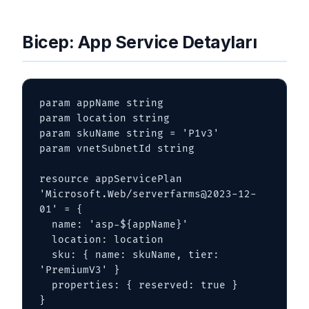
Bicep: App Service Detayları
param appName string

param location string

param skuName string = 'P1v3'

param vnetSubnetId string

resource appServicePlan 
'Microsoft.Web/serverfarms@2023-12-
01' = {

  name: 'asp-${appName}'

  location: location

  sku: { name: skuName, tier: 
'PremiumV3' }

  properties: { reserved: true }

}
