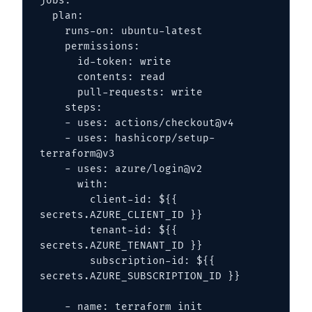
jobs:

  plan:

    runs-on: ubuntu-latest

    permissions:

      id-token: write

      contents: read

      pull-requests: write

    steps:

    - uses: actions/checkout@v4

    - uses: hashicorp/setup-
terraform@v3

    - uses: azure/login@v2

      with:

        client-id: ${{ 
secrets.AZURE_CLIENT_ID }}

        tenant-id: ${{ 
secrets.AZURE_TENANT_ID }}

        subscription-id: ${{ 
secrets.AZURE_SUBSCRIPTION_ID }}

    - name: terraform init
