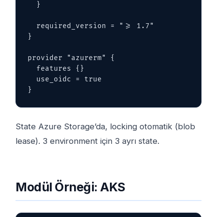
  }

  required_version = ">= 1.7"

}

provider "azurerm" {

  features {}

  use_oidc = true

}
State Azure Storage’da, locking otomatik (blob
lease). 3 environment için 3 ayrı state.
Modül Örneği: AKS