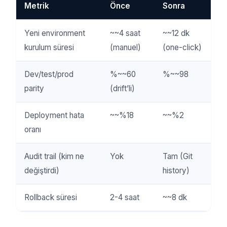
Metrik
Önce
Sonra
Yeni environment
~~4 saat
~~12 dk
kurulum süresi
(manuel)
(one-click)
Dev/test/prod
%~~60
%~~98
parity
(drift’li)
Deployment hata
~~%18
~~%2
oranı
Audit trail (kim ne
Yok
Tam (Git
değiştirdi)
history)
Rollback süresi
2-4 saat
~~8 dk