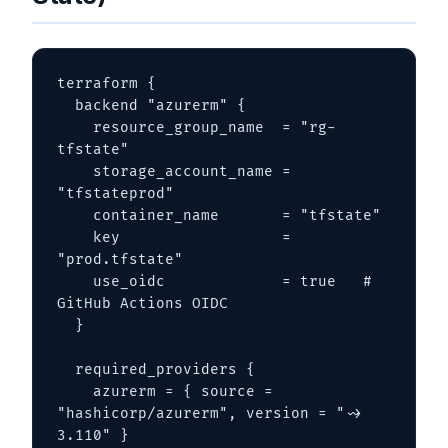
terraform {

  backend "azurerm" {

    resource_group_name  = "rg-
tfstate"

    storage_account_name = 
"tfstateprod"

    container_name       = "tfstate"

    key                  = 
"prod.tfstate"

    use_oidc             = true   # 
GitHub Actions OIDC

  }

  required_providers {

    azurerm = { source = 
"hashicorp/azurerm", version = "~> 
3.110" }
