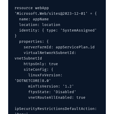
resource webApp 
'Microsoft.Web/sites@2023-12-01' = {

  name: appName

  location: location

  identity: { type: 'SystemAssigned' 
}

  properties: {

    serverFarmId: appServicePlan.id

    virtualNetworkSubnetId: 
vnetSubnetId

    httpsOnly: true

    siteConfig: {

      linuxFxVersion: 
'DOTNETCORE|8.0'

      minTlsVersion: '1.2'

      ftpsState: 'Disabled'

      vnetRouteAllEnabled: true

ipSecurityRestrictionsDefaultAction: 