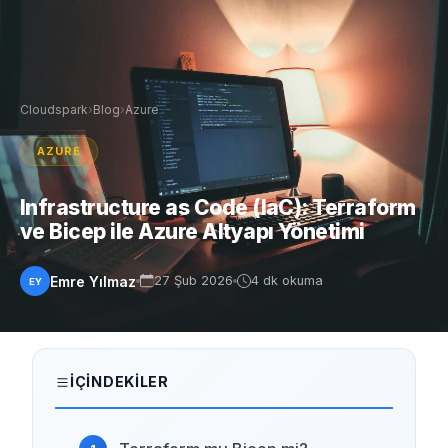
Cloudspark
›
Blog
›
Azure
AZURE
Infrastructure as Code (IaC): Terraform
ve Bicep ile Azure Altyapı Yönetimi
Emre Yılmaz
27 Şub 2026
4 dk okuma
EY
İÇINDEKILER