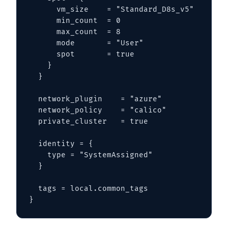
      vm_size    = "Standard_D8s_v5"

      min_count  = 0

      max_count  = 8

      mode       = "User"

      spot       = true

    }

  }

  network_plugin    = "azure"

  network_policy    = "calico"

  private_cluster   = true

  identity = {

    type = "SystemAssigned"

  }

  tags = local.common_tags

}