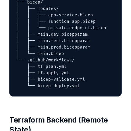
├── bicep/

│   ├── modules/

│   │   ├── app-service.bicep

│   │   ├── function-app.bicep

│   │   └── private-endpoint.bicep

│   ├── main.dev.bicepparam

│   ├── main.test.bicepparam

│   ├── main.prod.bicepparam

│   └── main.bicep

└── .github/workflows/

    ├── tf-plan.yml

    ├── tf-apply.yml

    ├── bicep-validate.yml

    └── bicep-deploy.yml
Terraform Backend (Remote
State)