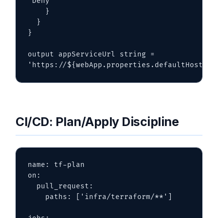
'Deny'

    }

  }

}

output appServiceUrl string = 
'https://${webApp.properties.defaultHostNam
CI/CD: Plan/Apply Discipline
name: tf-plan

on:

  pull_request:

    paths: ['infra/terraform/**']
