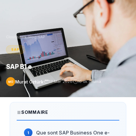
Cloudspark
›
Blog
›
SAP
SAP
SAP B1 e
Murat Öztürk
17 Mar 2026
10 dk okuma
MÖ
SOMMAIRE
Que sont SAP Business One e-