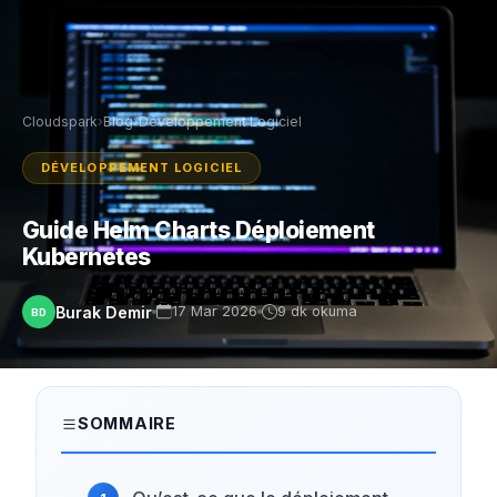
Cloudspark
›
Blog
›
Développement Logiciel
DÉVELOPPEMENT LOGICIEL
Guide Helm Charts Déploiement
Kubernetes
Burak Demir
17 Mar 2026
9 dk okuma
BD
SOMMAIRE