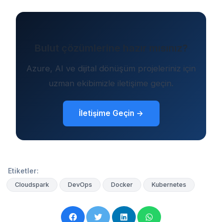
Bulut çözümlerine hazır mısınız?
Azure, AI ve dijital dönüşüm projeleriniz için
uzman ekibimizle iletişime geçin.
İletişime Geçin →
Etiketler:
Cloudspark
DevOps
Docker
Kubernetes