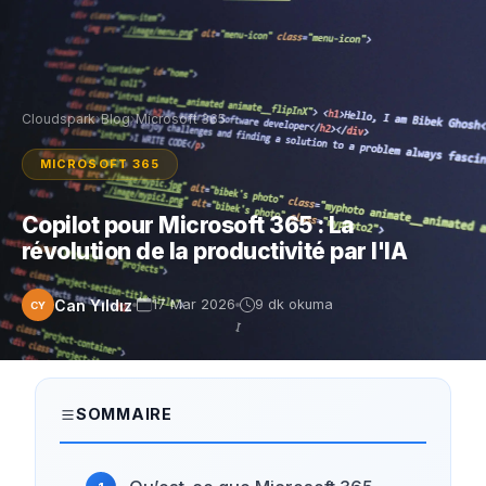
Cloudspark
›
Blog
›
Microsoft 365
MICROSOFT 365
Copilot pour Microsoft 365 : La
révolution de la productivité par l'IA
Can Yıldız
17 Mar 2026
9 dk okuma
CY
SOMMAIRE