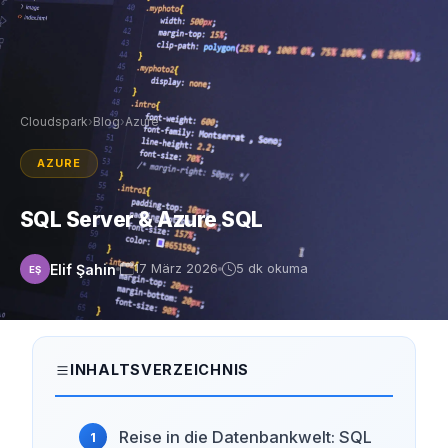
Cloudspark
›
Blog
›
Azure
AZURE
SQL Server & Azure SQL
Elif Şahin
17 März 2026
5 dk okuma
EŞ
INHALTSVERZEICHNIS
Reise in die Datenbankwelt: SQL