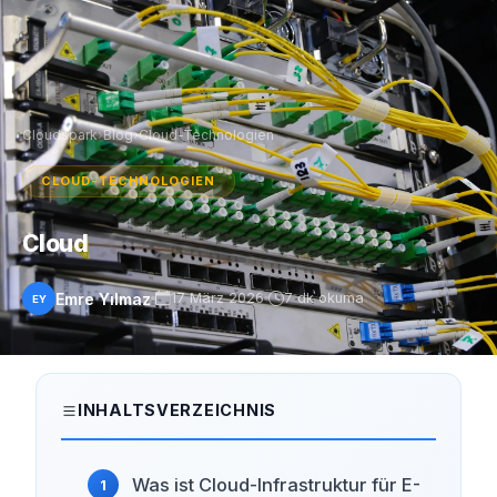
Cloudspark
›
Blog
›
Cloud-Technologien
CLOUD-TECHNOLOGIEN
Cloud
Emre Yılmaz
17 März 2026
7 dk okuma
EY
INHALTSVERZEICHNIS
Was ist Cloud-Infrastruktur für E-