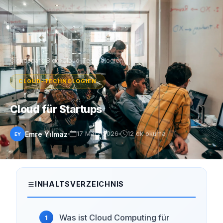
Cloudspark
›
Blog
›
Cloud-Technologien
CLOUD-TECHNOLOGIEN
Cloud für Startups
Emre Yılmaz
17 März 2026
12 dk okuma
EY
INHALTSVERZEICHNIS
Was ist Cloud Computing für