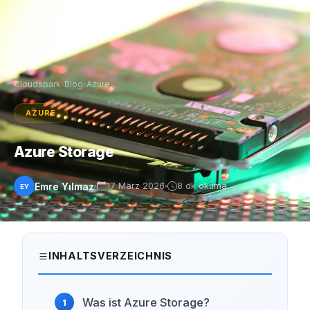
Cloudspark
›
Blog
›
Azure
AZURE
Azure Storage
Emre Yılmaz
17 März 2026
8 dk okuma
EY
INHALTSVERZEICHNIS
Was ist Azure Storage?