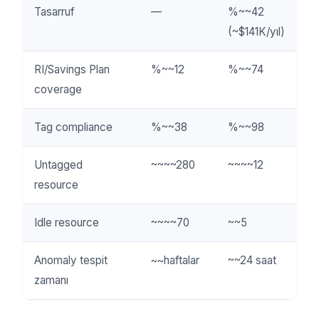
Tasarruf
—
%~~42
(~$141K/yıl)
RI/Savings Plan
%~~12
%~~74
coverage
Tag compliance
%~~38
%~~98
Untagged
~~~~280
~~~~12
resource
Idle resource
~~~~70
~~5
Anomaly tespit
~~haftalar
~~24 saat
zamanı