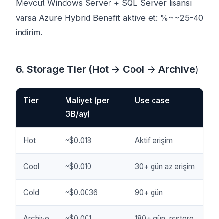
Mevcut Windows Server + SQL Server lisansı
varsa Azure Hybrid Benefit aktive et: %~~25-40
indirim.
6. Storage Tier (Hot → Cool → Archive)
Tier
Maliyet (per
Use case
GB/ay)
Hot
~$0.018
Aktif erişim
Cool
~$0.010
30+ gün az erişim
Cold
~$0.0036
90+ gün
Archive
~$0.001
180+ gün, restore