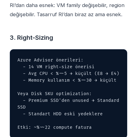
RI’dan daha esnek: VM family değişebilir, region
değişebilir. Tasarruf RI’dan biraz az ama esnek.
3. Right-Sizing
Azure Advisor önerileri:

  - 14 VM right-size önerisi

  - Avg CPU < %~~5 → küçült (E8 → E4)

  - Memory kullanım < %~~30 → küçült

Veya Disk SKU optimization:

  - Premium SSD'den unused → Standard 
SSD

  - Standart HDD eski yedeklere

Etki: ~%~~22 compute fatura