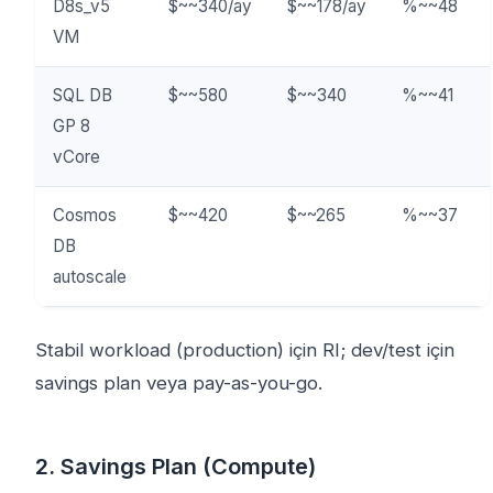
D8s_v5
$~~340/ay
$~~178/ay
%~~48
VM
SQL DB
$~~580
$~~340
%~~41
GP 8
vCore
Cosmos
$~~420
$~~265
%~~37
DB
autoscale
Stabil workload (production) için RI; dev/test için
savings plan veya pay-as-you-go.
2. Savings Plan (Compute)