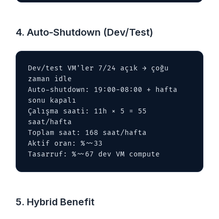
4. Auto-Shutdown (Dev/Test)
Dev/test VM'ler 7/24 açık → çoğu 
zaman idle

Auto-shutdown: 19:00-08:00 + hafta 
sonu kapalı

Çalışma saati: 11h × 5 = 55 
saat/hafta

Toplam saat: 168 saat/hafta

Aktif oran: %~~33

Tasarruf: %~~67 dev VM compute
5. Hybrid Benefit