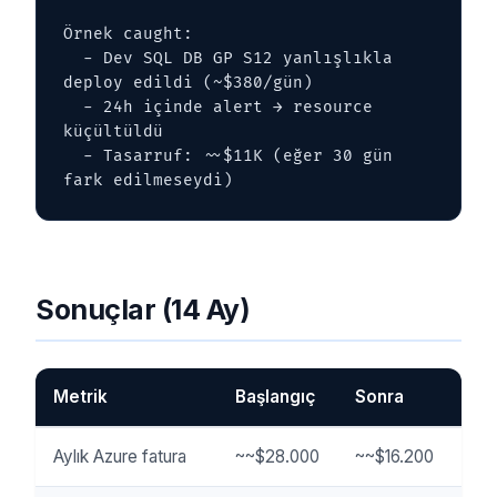
Örnek caught:

  - Dev SQL DB GP S12 yanlışlıkla 
deploy edildi (~$380/gün)

  - 24h içinde alert → resource 
küçültüldü

  - Tasarruf: ~~$11K (eğer 30 gün 
fark edilmeseydi)
Sonuçlar (14 Ay)
Metrik
Başlangıç
Sonra
Aylık Azure fatura
~~$28.000
~~$16.200