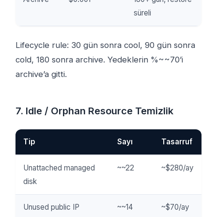
süreli
Lifecycle rule: 30 gün sonra cool, 90 gün sonra
cold, 180 sonra archive. Yedeklerin %~~70’i
archive’a gitti.
7. Idle / Orphan Resource Temizlik
Tip
Sayı
Tasarruf
Unattached managed
~~22
~$280/ay
disk
Unused public IP
~~14
~$70/ay