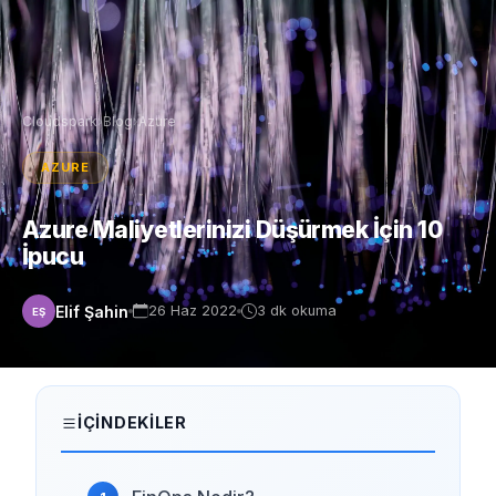
Cloudspark
›
Blog
›
Azure
AZURE
Azure Maliyetlerinizi Düşürmek İçin 10
İpucu
Elif Şahin
26 Haz 2022
3 dk okuma
EŞ
İÇINDEKILER