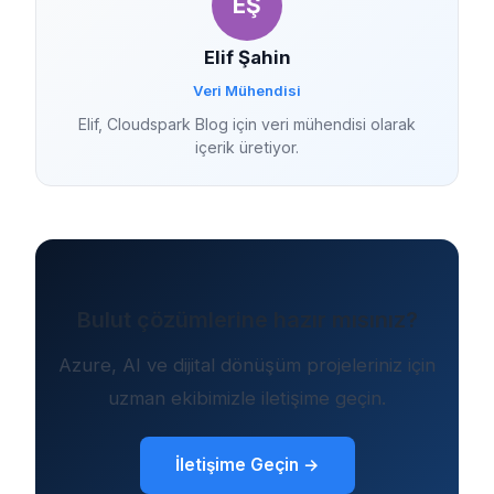
EŞ
Elif Şahin
Veri Mühendisi
Elif, Cloudspark Blog için veri mühendisi olarak
içerik üretiyor.
Bulut çözümlerine hazır mısınız?
Azure, AI ve dijital dönüşüm projeleriniz için
uzman ekibimizle iletişime geçin.
İletişime Geçin →