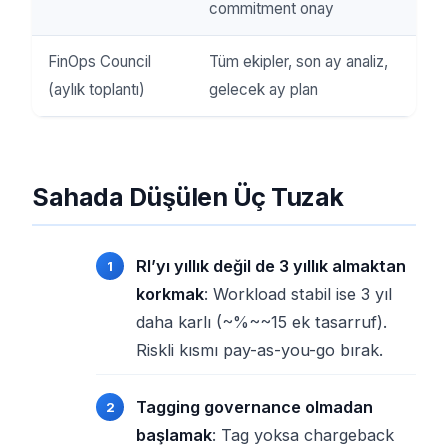
commitment onay
FinOps Council
Tüm ekipler, son ay analiz,
(aylık toplantı)
gelecek ay plan
Sahada Düşülen Üç Tuzak
RI’yı yıllık değil de 3 yıllık almaktan
korkmak
: Workload stabil ise 3 yıl
daha karlı (~%~~15 ek tasarruf).
Riskli kısmı pay-as-you-go bırak.
Tagging governance olmadan
başlamak
: Tag yoksa chargeback