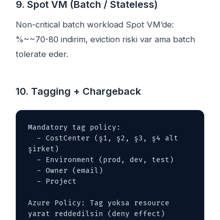
9. Spot VM (Batch / Stateless)
Non-critical batch workload Spot VM’de:
%~~70-80 indirim, eviction riski var ama batch
tolerate eder.
10. Tagging + Chargeback
Mandatory tag policy:

  - CostCenter (ş1, ş2, ş3, ş4 alt 
şirket)

  - Environment (prod, dev, test)

  - Owner (email)

  - Project

Azure Policy: Tag yoksa resource 
yarat reddedilsin (deny effect)
