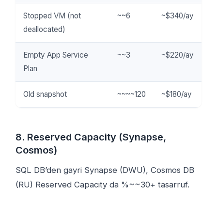
Stopped VM (not
~~6
~$340/ay
deallocated)
Empty App Service
~~3
~$220/ay
Plan
Old snapshot
~~~~120
~$180/ay
8. Reserved Capacity (Synapse,
Cosmos)
SQL DB’den gayri Synapse (DWU), Cosmos DB
(RU) Reserved Capacity da %~~30+ tasarruf.