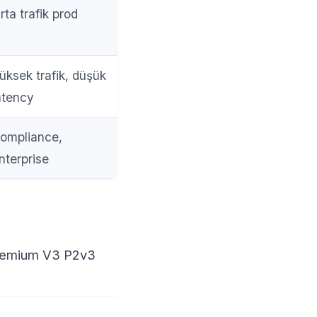
rta trafik prod
üksek trafik, düşük
atency
ompliance,
nterprise
 Premium V3 P2v3