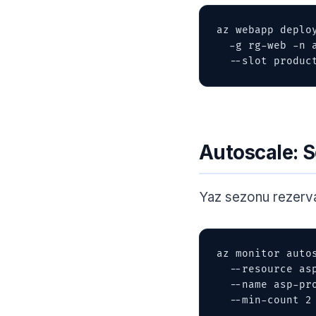
az webapp deploy
  -g rg-web -n app-rezervasyon 

  --slot produ
Autoscale: S
Yaz sezonu rezerva
az monitor autos
  --resource asp-prod-p2v3 --resource-type Microsoft.Web/serverfarms 

  --name asp-prod-autoscale 

  --min-count 2 --max-count 20 --count 4
