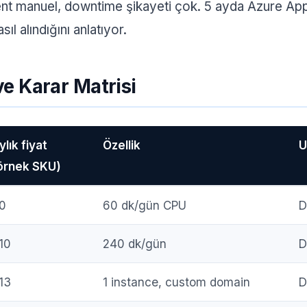
nt manuel, downtime şikayeti çok. 5 ayda Azure App 
sıl alındığını anlatıyor.
ve Karar Matrisi
ylık fiyat
Özellik
U
örnek SKU)
0
60 dk/gün CPU
D
10
240 dk/gün
D
13
1 instance, custom domain
D