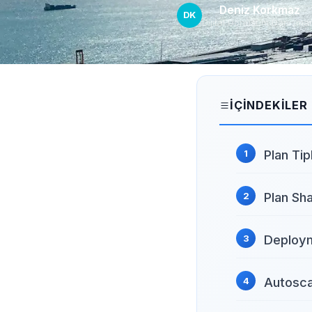
Deniz Korkmaz
DK
Dijital Dönüşüm Danışma
İÇINDEKILER
Plan Tip
Plan Sha
Deploym
Autosca