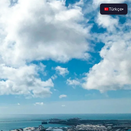
Türkçe
▾