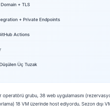
 Domain + TLS
tegration + Private Endpoints
GitHub Actions
r
Düşülen Üç Tuzak
ur operatörü grubu, 38 web uygulamasını (rezervasyon,
aporlama) 18 VM üzerinde host ediyordu. Sezon dışı V