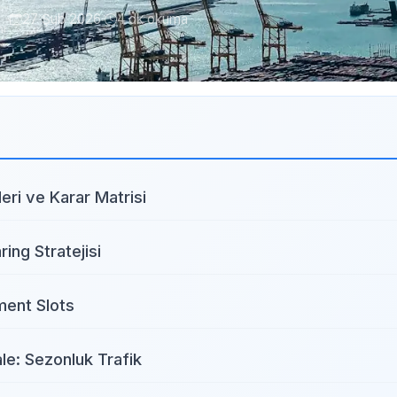
27 Şub 2026
4 dk okuma
nı
leri ve Karar Matrisi
ring Stratejisi
ent Slots
le: Sezonluk Trafik