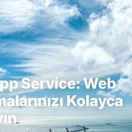
pp Service: Web
alarınızı Kolayca
yın