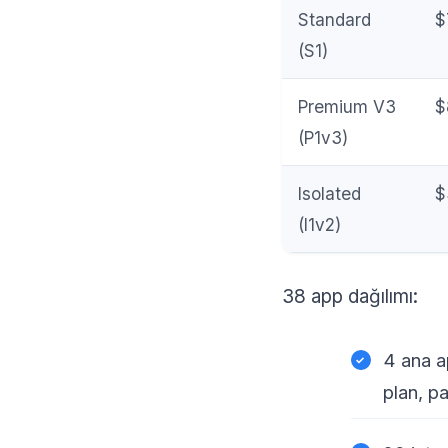
Standard
$
(S1)
Premium V3
$
(P1v3)
Isolated
$
(I1v2)
38 app dağılımı:
4 ana a
plan, pa