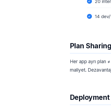
20 inte
14 dev/
Plan Sharing 
Her app ayrı plan ≠
maliyet. Dezavantaj:
Deployment 