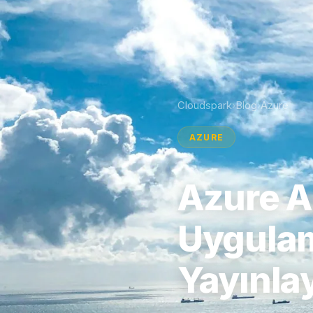
Cloudspark
Blog
Azure
›
›
AZURE
Azure A
Uygulam
Yayınla