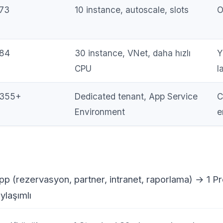
73
10 instance, autoscale, slots
O
84
30 instance, VNet, daha hızlı
Y
CPU
l
355+
Dedicated tenant, App Service
C
Environment
e
pp (rezervasyon, partner, intranet, raporlama) → 1
ylaşımlı