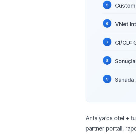
Custom
VNet In
CI/CD: 
Sonuçla
Sahada 
Antalya’da otel + t
partner portali, r