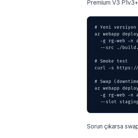
Premium V3 P1v3+ pl
# Yeni versiyon 
az webapp deploy
  -g rg-web -n app-rezervasyon --slot staging 

  --src ./build.zip

# Smoke test

curl -s https:/
# Swap (downtime
az webapp deploy
  -g rg-web -n app-rezervasyon 

  --slot stagi
Sorun çıkarsa swap