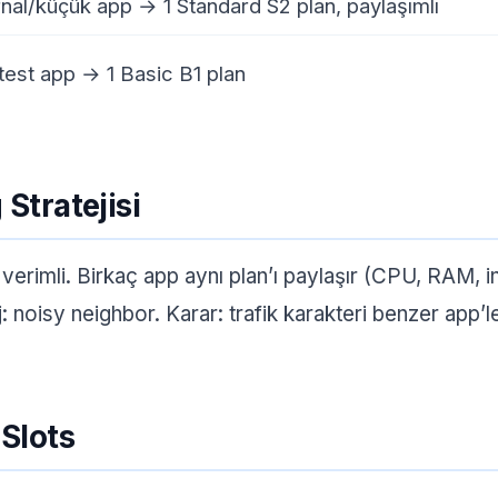
rnal/küçük app → 1 Standard S2 plan, paylaşımlı
test app → 1 Basic B1 plan
Stratejisi
 verimli. Birkaç app aynı plan’ı paylaşır (CPU, RAM, i
 noisy neighbor. Karar: trafik karakteri benzer app’le
Slots