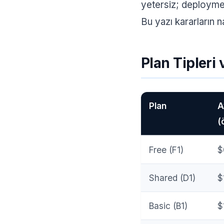
yetersiz; deployme
Bu yazı kararların na
Plan Tipleri 
Plan
A
(
Free (F1)
$
Shared (D1)
$
Basic (B1)
$