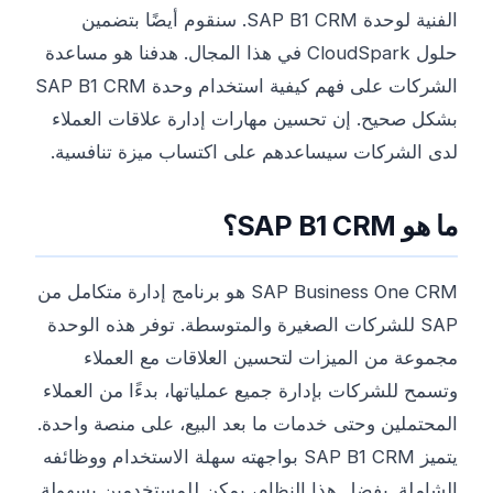
الفنية لوحدة SAP B1 CRM. سنقوم أيضًا بتضمين
حلول CloudSpark في هذا المجال. هدفنا هو مساعدة
الشركات على فهم كيفية استخدام وحدة SAP B1 CRM
بشكل صحيح. إن تحسين مهارات إدارة علاقات العملاء
لدى الشركات سيساعدهم على اكتساب ميزة تنافسية.
ما هو SAP B1 CRM؟
SAP Business One CRM هو برنامج إدارة متكامل من
SAP للشركات الصغيرة والمتوسطة. توفر هذه الوحدة
مجموعة من الميزات لتحسين العلاقات مع العملاء
وتسمح للشركات بإدارة جميع عملياتها، بدءًا من العملاء
المحتملين وحتى خدمات ما بعد البيع، على منصة واحدة.
يتميز SAP B1 CRM بواجهته سهلة الاستخدام ووظائفه
الشاملة. بفضل هذا النظام، يمكن للمستخدمين بسهولة