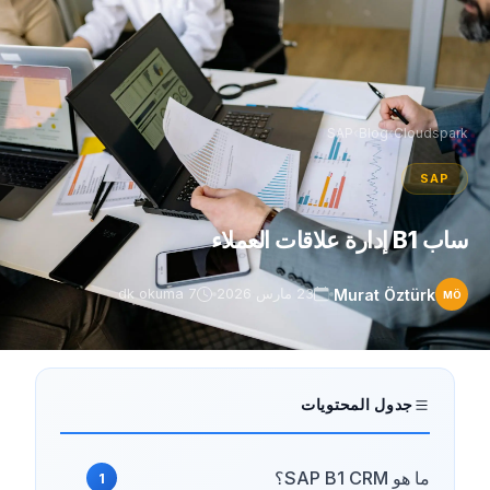
SAP
›
Blog
›
Cloudspark
SAP
ساب B1 إدارة علاقات العملاء
Murat Öztürk
23 مارس 2026
7 dk okuma
MÖ
جدول المحتويات
ما هو SAP B1 CRM؟