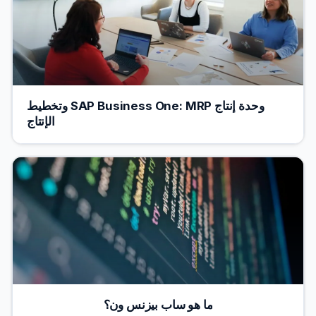
وحدة إنتاج SAP Business One: MRP وتخطيط
الإنتاج
ما هو ساب بيزنس ون؟