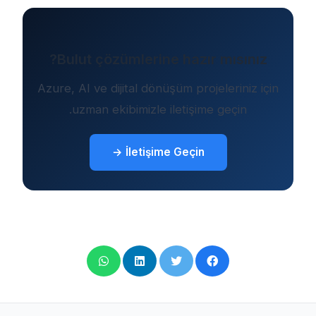
Bulut çözümlerine hazır mısınız?
Azure, AI ve dijital dönüşüm projeleriniz için
uzman ekibimizle iletişime geçin.
İletişime Geçin →