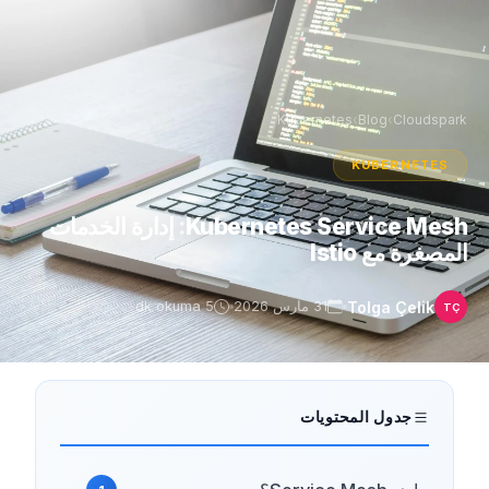
Kubernetes
›
Blog
›
Cloudspark
KUBERNETES
Kubernetes Service Mesh: إدارة الخدمات
المصغرة مع Istio
Tolga Çelik
31 مارس 2026
5 dk okuma
TÇ
جدول المحتويات