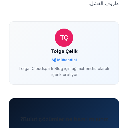
ظروف الفشل.
TÇ
Tolga Çelik
Ağ Mühendisi
Tolga, Cloudspark Blog için ağ mühendisi olarak
içerik üretiyor.
Bulut çözümlerine hazır mısınız?