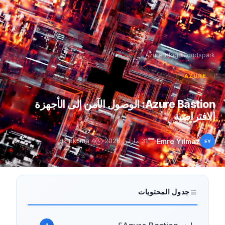
Azure
›
Blog
›
Cloudspark
AZURE
Azure Bastion: الوصول الآمن إلى الأجهزة
الافتراضية
Emre Yılmaz
31 مارس 2026
4 dk okuma
EY
جدول المحتويات