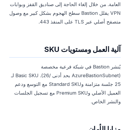
العامة. من خلال إلغاء الحاجة إلى صناديق القفز وبوابات
VPN يقلل Bastion سطح الهجوم بشكل كبير مع وصول
متصفح أصلي عبر TLS على المنفذ 443.
آلية العمل ومستويات SKU
يُنشر Bastion في شبكة فرعية مخصصة
(AzureBastionSubnet بحد أدنى /26). Basic SKU لـ
25 جلسة متزامنة وStandard SKU مع التوسع ودعم
العميل الأصلي وPremium SKU مع تسجيل الجلسات
والنشر الخاص.
مزايا الأمان